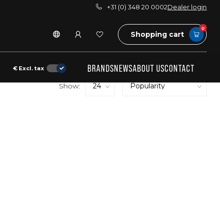
+31 (0) 348 20 0002
Dealer login
0
Shopping cart
BRANDS
NEWS
ABOUT US
CONTACT
€
Excl. tax
Show: