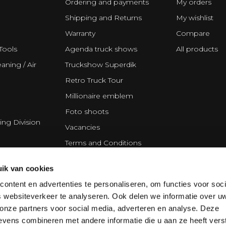
Ordering and payments
My orders
Shipping and Returns
My wishlist
Warranty
Compare
Tools
Agenda truck shows
All products
aning / Air
Truckshow Superdik
Retro Truck Tour
Millionaire emblem
Foto shoots
ing Division
Vacancies
Terms and Conditions
Disclaimer
ik van cookies
Privacy Statement
ontent en advertenties te personaliseren, om functies voor soci
Cookie policy
 websiteverkeer te analyseren. Ook delen we informatie over u
Partners
 onze partners voor social media, adverteren en analyse. Deze
vens combineren met andere informatie die u aan ze heeft vers