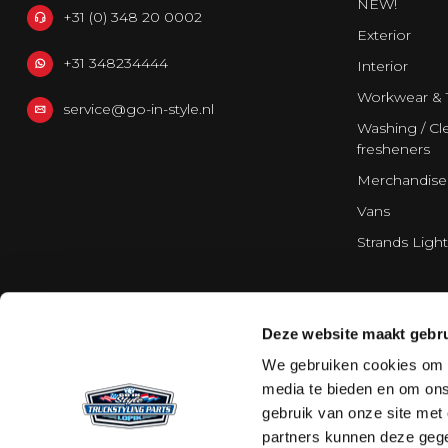
NEW!
+31 (0) 348 20 0002
Exterior
+31 348234444
Interior
Workwear & 
service@go-in-style.nl
Washing / Cle
fresheners
Merchandise
Vans
Strands Light
Deze website maakt gebru
We gebruiken cookies om c
media te bieden en om ons
gebruik van onze site met
partners kunnen deze gege