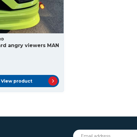
RD
ard angry viewers MAN
View product