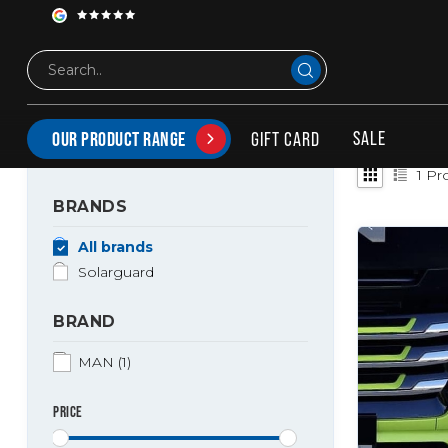
Tags
booskijkers MAN
PRODUCTS TAGGED WITH BOOSKIJKERS MAN
SALE
GIFT CARD
OUR PRODUCT RANGE
1
Pro
BRANDS
All brands
Solarguard
BRAND
MAN
(1)
PRICE