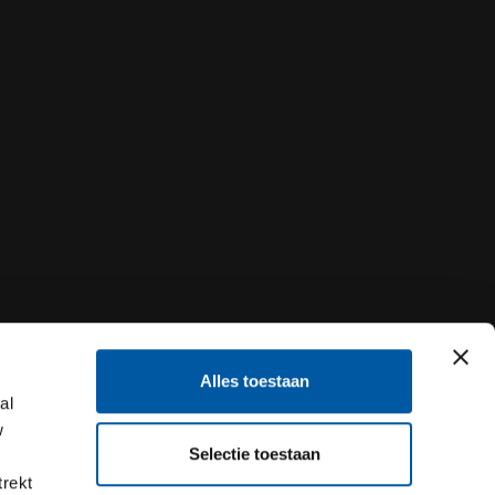
Alles toestaan
al
w
Selectie toestaan
trekt