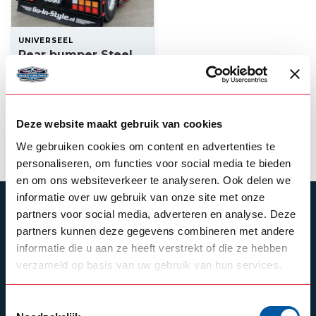
UNIVERSEEL
Rear bumper Steel
for square lamps
499,00
In stock
Deze website maakt gebruik van cookies
View product
We gebruiken cookies om content en advertenties te
personaliseren, om functies voor social media te bieden
en om ons websiteverkeer te analyseren. Ook delen we
informatie over uw gebruik van onze site met onze
SUBSCRIBE TO OUR NEWSLETTER
partners voor social media, adverteren en analyse. Deze
partners kunnen deze gegevens combineren met andere
Stay up to date with our latest offers
informatie die u aan ze heeft verstrekt of die ze hebben
verzameld op basis van uw gebruik van hun services.
Toestemmingsselectie
Schrijf je in