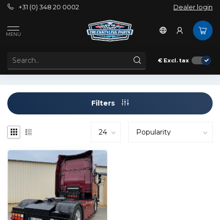
+31 (0) 348 20 0002
Dealer login
Tags
Bloklampen
MENU
PRODUCTS TAGGED WITH BLOKLAMPEN
€
Excl. tax
Filters