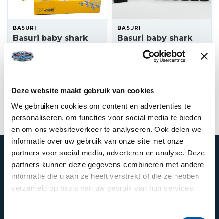
BASURI
BASURI
Basuri baby shark
Basuri baby shark
3.0 airhorn
2.0 airhorn 24v - 19
melodies
249,00
239,00
Backorder
In stock
Deze website maakt gebruik van cookies
View product
View product
We gebruiken cookies om content en advertenties te
personaliseren, om functies voor social media te bieden
en om ons websiteverkeer te analyseren. Ook delen we
informatie over uw gebruik van onze site met onze
partners voor social media, adverteren en analyse. Deze
SUBSCRIBE TO OUR NEWSLETTER
partners kunnen deze gegevens combineren met andere
Stay up to date with our latest offers
informatie die u aan ze heeft verstrekt of die ze hebben
verzameld op basis van uw gebruik van hun services.
Toestemmingsselectie