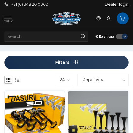
+31 (0) 348 20 0002
Dealer login
Tags
Basuri Baby Shark Horn
MENU
PRODUCTS TAGGED WITH BASURI BABY SHARK HORN
€
Excl. tax
Filters