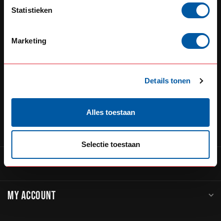
Defensiedok 12
Statistieken
3433KL Nieuwegein
Nederland
Marketing
+31 (0) 348 20 0002
+31 348234444
Details tonen
service@go-in-style.nl
Alles toestaan
CATEGORIES
Selectie toestaan
INFORMATION
MY ACCOUNT