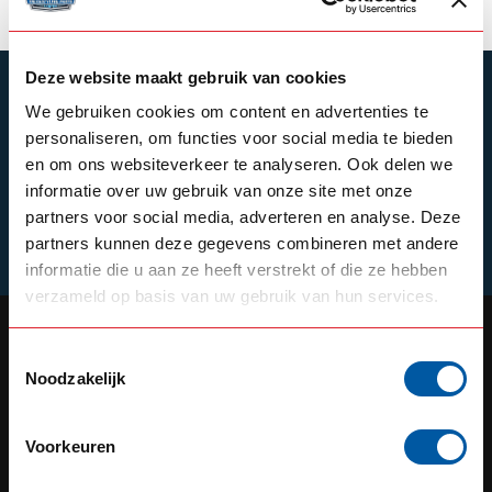
Deze website maakt gebruik van cookies
SUBSCRIBE TO OUR NEWSLETTER
We gebruiken cookies om content en advertenties te
Stay up to date with our latest offers
personaliseren, om functies voor social media te bieden
en om ons websiteverkeer te analyseren. Ook delen we
informatie over uw gebruik van onze site met onze
partners voor social media, adverteren en analyse. Deze
Schrijf je in
partners kunnen deze gegevens combineren met andere
informatie die u aan ze heeft verstrekt of die ze hebben
verzameld op basis van uw gebruik van hun services.
Toestemmingsselectie
Noodzakelijk
OUR REPUTATION IS BUILT ON
SERVICE
Voorkeuren