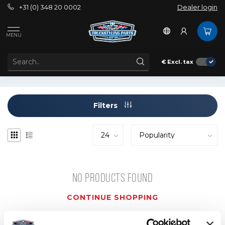
+31 (0) 348 20 0002
Dealer login
Tags
banner
MENU
PRODUCTS TAGGED WITH BANNER
€
Excl. tax
Filters
NO PRODUCTS FOUND
CONTINUE SHOPPING