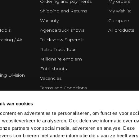
Ordering and payments
My orders
Shipping and Returns
My wishlist
Warranty
Compare
Tools
Agenda truck shows
All products
aning / Air
Truckshow Superdik
Retro Truck Tour
Millionaire emblem
Foto shoots
ing Division
Vacancies
Terms and Conditions
Disclaimer
ik van cookies
Privacy Statement
ontent en advertenties te personaliseren, om functies voor soci
Cookie policy
 websiteverkeer te analyseren. Ook delen we informatie over u
Partners
 onze partners voor social media, adverteren en analyse. Deze
vens combineren met andere informatie die u aan ze heeft vers