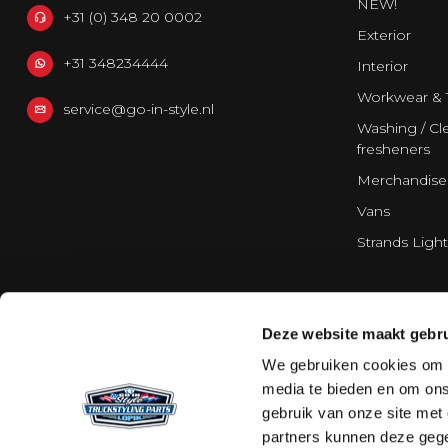
NEW!
+31 (0) 348 20 0002
Exterior
+31 348234444
Interior
Workwear & 
service@go-in-style.nl
Washing / Cle
fresheners
Merchandise
Vans
Strands Light
Deze website maakt gebru
We gebruiken cookies om c
media te bieden en om ons
gebruik van onze site met
partners kunnen deze gege