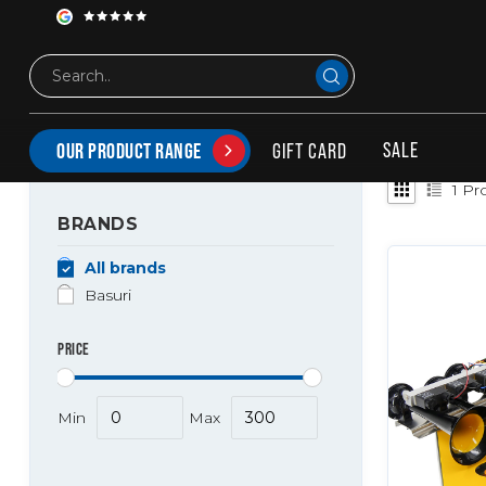
Tags
Babyshark horn 5.0
PRODUCTS TAGGED WITH BABYSHARK HORN 5.0
SALE
GIFT CARD
OUR PRODUCT RANGE
1
Pro
BRANDS
All brands
Basuri
PRICE
Min
Max