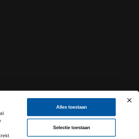
Alles toestaan
al
w
Selectie toestaan
trekt