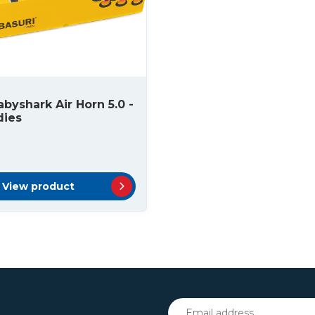
abyshark Air Horn 5.0 -
dies
View product