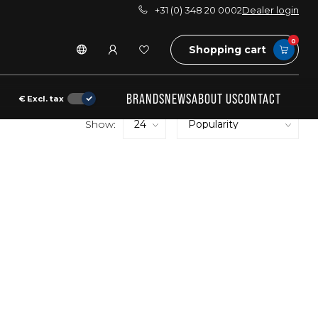
+31 (0) 348 20 0002
Dealer login
0
Shopping cart
BRANDS
NEWS
ABOUT US
CONTACT
€
Excl. tax
Show: