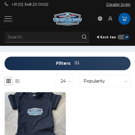
+31 (0) 348 20 0002
Dealer login
Tags
baby
MENU
PRODUCTS TAGGED WITH BABY
€
Excl. tax
Filters