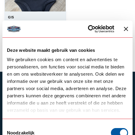
GIS
GIS Baby romper
12,50
In stock
Deze website maakt gebruik van cookies
View product
We gebruiken cookies om content en advertenties te
personaliseren, om functies voor social media te bieden
en om ons websiteverkeer te analyseren. Ook delen we
informatie over uw gebruik van onze site met onze
SUBSCRIBE TO OUR NEWSLETTER
partners voor social media, adverteren en analyse. Deze
Stay up to date with our latest offers
partners kunnen deze gegevens combineren met andere
informatie die u aan ze heeft verstrekt of die ze hebben
verzameld op basis van uw gebruik van hun services.
Schrijf je in
Toestemmingsselectie
Noodzakelijk