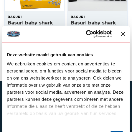
BASURI
BASURI
Basuri baby shark
Basuri baby shark
3.0 airhorn
2.0 airhorn 24v - 19
melodies
249,00
239,00
Backorder
In stock
Deze website maakt gebruik van cookies
View product
View product
We gebruiken cookies om content en advertenties te
personaliseren, om functies voor social media te bieden
en om ons websiteverkeer te analyseren. Ook delen we
informatie over uw gebruik van onze site met onze
partners voor social media, adverteren en analyse. Deze
SUBSCRIBE TO OUR NEWSLETTER
partners kunnen deze gegevens combineren met andere
Stay up to date with our latest offers
informatie die u aan ze heeft verstrekt of die ze hebben
verzameld op basis van uw gebruik van hun services.
Toestemmingsselectie