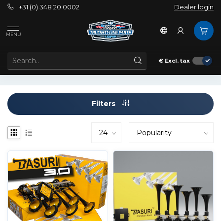
+31 (0) 348 20 0002
Dealer login
Tags
Baby shark horn 2.0
MENU
PRODUCTS TAGGED WITH BABY SHARK HORN 2.0
€
Excl. tax
Filters