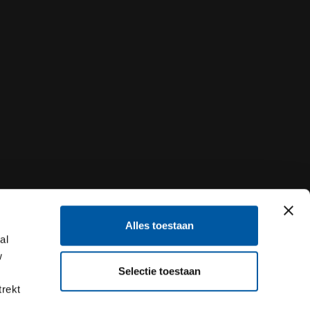
Alles toestaan
al
w
Selectie toestaan
trekt