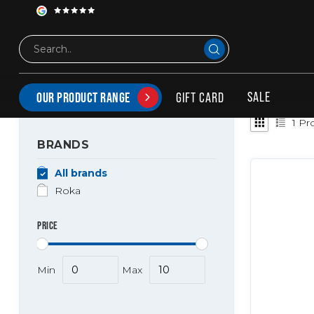
Tags
BA15s LED
PRODUCTS TAGGED WITH BA15S LED
SALE
GIFT CARD
OUR PRODUCT RANGE
1
Pro
BRANDS
All brands
Roka
PRICE
Min
Max