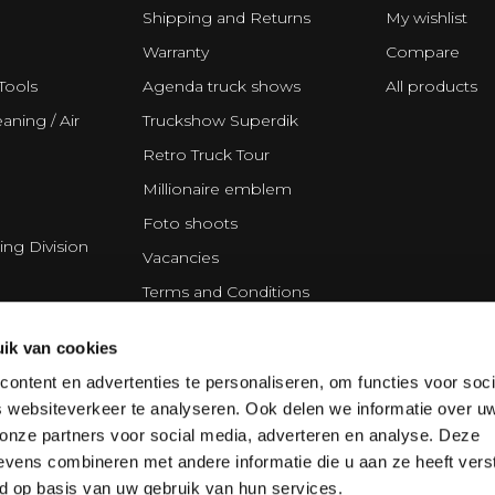
Shipping and Returns
My wishlist
Warranty
Compare
Tools
Agenda truck shows
All products
aning / Air
Truckshow Superdik
Retro Truck Tour
Millionaire emblem
Foto shoots
ing Division
Vacancies
Terms and Conditions
Disclaimer
ik van cookies
Privacy Statement
ontent en advertenties te personaliseren, om functies voor soci
Cookie policy
 websiteverkeer te analyseren. Ook delen we informatie over u
Partners
 onze partners voor social media, adverteren en analyse. Deze
vens combineren met andere informatie die u aan ze heeft vers
d op basis van uw gebruik van hun services.