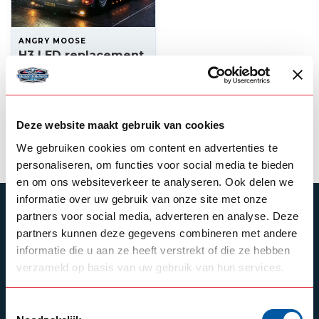
ANGRY MOOSE
H3 LED replacement
set
135,00
In stock
Deze website maakt gebruik van cookies
View product
We gebruiken cookies om content en advertenties te
personaliseren, om functies voor social media te bieden
en om ons websiteverkeer te analyseren. Ook delen we
informatie over uw gebruik van onze site met onze
SUBSCRIBE TO OUR NEWSLETTER
partners voor social media, adverteren en analyse. Deze
partners kunnen deze gegevens combineren met andere
Stay up to date with our latest offers
informatie die u aan ze heeft verstrekt of die ze hebben
verzameld op basis van uw gebruik van hun services.
Toestemmingsselectie
Schrijf je in