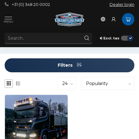
+31 (0) 348 20 0002
Dealer login
Tags
B225L
MENU
PRODUCTS TAGGED WITH B225L
€
Excl. tax
Filters