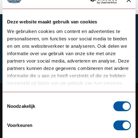
Deze website maakt gebruik van cookies
SUBSCRIBE TO OUR NEWSLETTER
We gebruiken cookies om content en advertenties te
Stay up to date with our latest offers
personaliseren, om functies voor social media te bieden
en om ons websiteverkeer te analyseren. Ook delen we
informatie over uw gebruik van onze site met onze
partners voor social media, adverteren en analyse. Deze
Schrijf je in
partners kunnen deze gegevens combineren met andere
informatie die u aan ze heeft verstrekt of die ze hebben
verzameld op basis van uw gebruik van hun services.
Toestemmingsselectie
Noodzakelijk
OUR REPUTATION IS BUILT ON
SERVICE
Voorkeuren