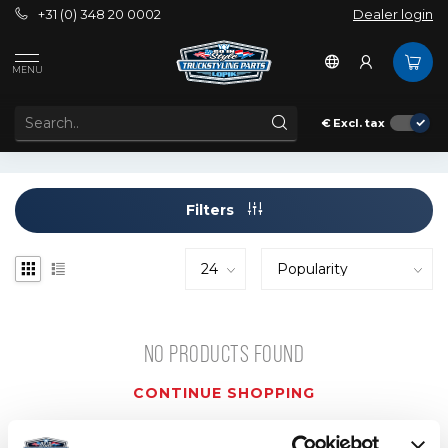
+31 (0) 348 20 0002
Dealer login
Tags
ATI intercooler
MENU
PRODUCTS TAGGED WITH ATI INTERCOOLER
€
Excl. tax
Filters
NO PRODUCTS FOUND
CONTINUE SHOPPING