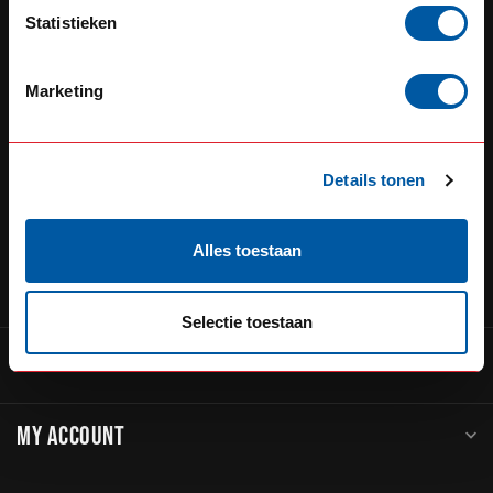
Defensiedok 12
Statistieken
3433KL Nieuwegein
Nederland
Marketing
+31 (0) 348 20 0002
+31 348234444
Details tonen
service@go-in-style.nl
Alles toestaan
CATEGORIES
Selectie toestaan
INFORMATION
MY ACCOUNT