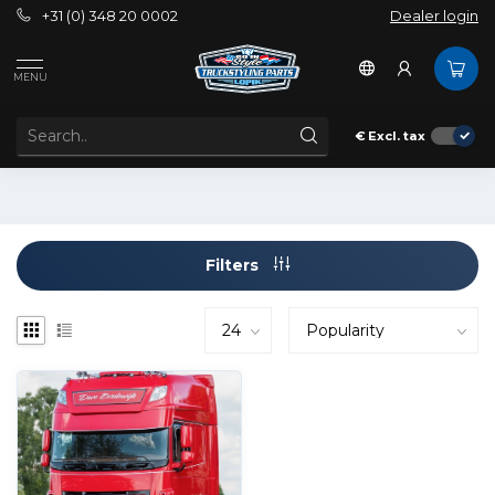
+31 (0) 348 20 0002
Dealer login
Tags
Assembly kit Led Lightsign
MENU
PRODUCTS TAGGED WITH ASSEMBLY KIT LED
LIGHTSIGN
€
Excl. tax
Filters