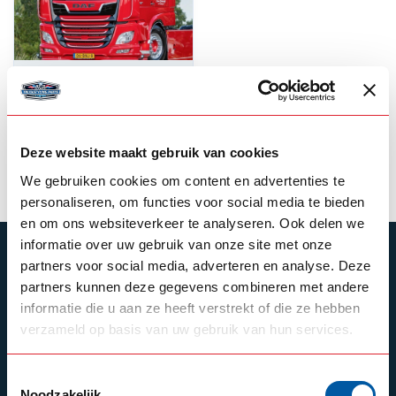
NEDKING
Assembly kit Led
Lightsigns
Deze website maakt gebruik van cookies
21,00
Out of stock
We gebruiken cookies om content en advertenties te
personaliseren, om functies voor social media te bieden
en om ons websiteverkeer te analyseren. Ook delen we
informatie over uw gebruik van onze site met onze
SUBSCRIBE TO OUR NEWSLETTER
partners voor social media, adverteren en analyse. Deze
partners kunnen deze gegevens combineren met andere
Stay up to date with our latest offers
informatie die u aan ze heeft verstrekt of die ze hebben
verzameld op basis van uw gebruik van hun services.
Schrijf je in
Toestemmingsselectie
Noodzakelijk