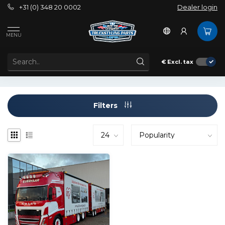
+31 (0) 348 20 0002
Dealer login
Tags
American Light
MENU
PRODUCTS TAGGED WITH AMERICAN LIGHT
€
Excl. tax
Filters