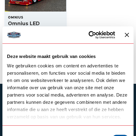
OMNIUS
Omnius LED
Torpedo lamp white
or orange lens
40,00
In stock
Deze website maakt gebruik van cookies
View product
We gebruiken cookies om content en advertenties te
personaliseren, om functies voor social media te bieden
en om ons websiteverkeer te analyseren. Ook delen we
informatie over uw gebruik van onze site met onze
partners voor social media, adverteren en analyse. Deze
SUBSCRIBE TO OUR NEWSLETTER
partners kunnen deze gegevens combineren met andere
Stay up to date with our latest offers
informatie die u aan ze heeft verstrekt of die ze hebben
verzameld op basis van uw gebruik van hun services.
Toestemmingsselectie