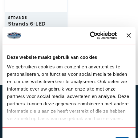
STRANDS
Strands 6-LED
Strobe Amber -
12/24v
77,70
In stock
Deze website maakt gebruik van cookies
View product
We gebruiken cookies om content en advertenties te
personaliseren, om functies voor social media te bieden
en om ons websiteverkeer te analyseren. Ook delen we
informatie over uw gebruik van onze site met onze
partners voor social media, adverteren en analyse. Deze
SUBSCRIBE TO OUR NEWSLETTER
partners kunnen deze gegevens combineren met andere
Stay up to date with our latest offers
informatie die u aan ze heeft verstrekt of die ze hebben
verzameld op basis van uw gebruik van hun services.
Toestemmingsselectie