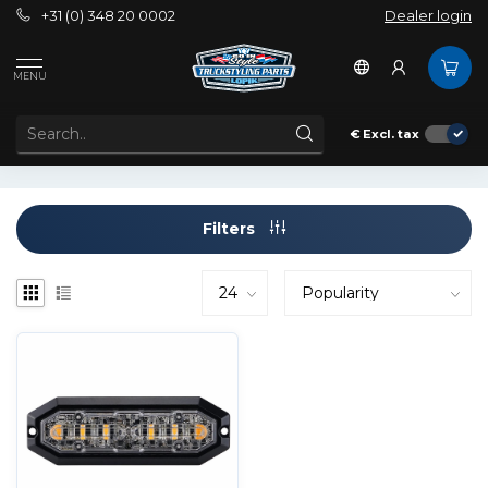
+31 (0) 348 20 0002
Dealer login
Tags
Amber strobe
MENU
PRODUCTS TAGGED WITH AMBER STROBE
€
Excl. tax
Filters