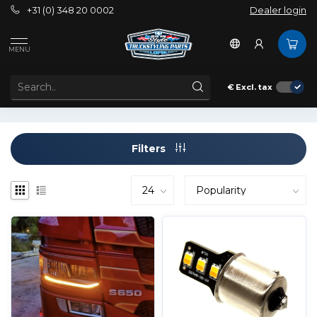
+31 (0) 348 20 0002
Dealer login
Tags
amber light
MENU
PRODUCTS TAGGED WITH AMBER LIGHT
€
Excl. tax
Filters