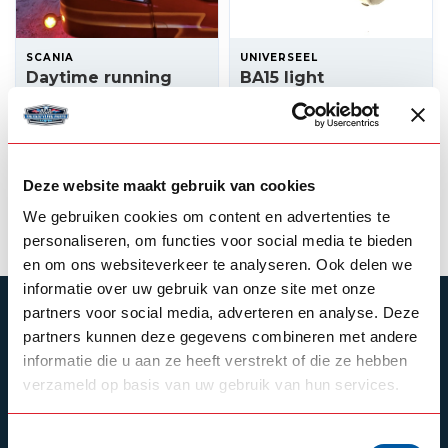
SCANIA
UNIVERSEEL
Daytime running
BA15 light
lights Scania NG
switchable
amber/white/flash
270,00
14,00
In stock
In stock
Deze website maakt gebruik van cookies
View product
View product
We gebruiken cookies om content en advertenties te
personaliseren, om functies voor social media te bieden
en om ons websiteverkeer te analyseren. Ook delen we
informatie over uw gebruik van onze site met onze
partners voor social media, adverteren en analyse. Deze
SUBSCRIBE TO OUR NEWSLETTER
partners kunnen deze gegevens combineren met andere
Stay up to date with our latest offers
informatie die u aan ze heeft verstrekt of die ze hebben
verzameld op basis van uw gebruik van hun services.
Toestemmingsselectie