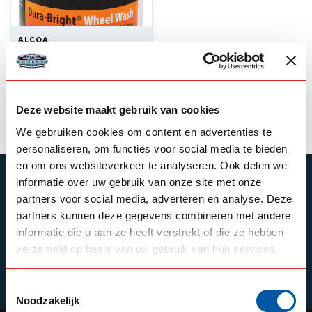
ALCOA
Alcoa – Dura Bright 1
Liter
31,50
Out of stock
Deze website maakt gebruik van cookies
We gebruiken cookies om content en advertenties te
personaliseren, om functies voor social media te bieden
en om ons websiteverkeer te analyseren. Ook delen we
SUBSCRIBE TO OUR NEWSLETTER
informatie over uw gebruik van onze site met onze
partners voor social media, adverteren en analyse. Deze
Stay up to date with our latest offers
partners kunnen deze gegevens combineren met andere
informatie die u aan ze heeft verstrekt of die ze hebben
verzameld op basis van uw gebruik van hun services.
Schrijf je in
Toestemmingsselectie
Noodzakelijk