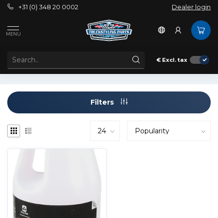
+31 (0) 348 20 0002
Dealer login
Tags
ALDB1
MENU
PRODUCTS TAGGED WITH ALDB1
€
Excl. tax
Filters