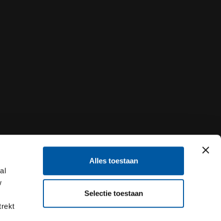
Alles toestaan
al
w
Selectie toestaan
trekt