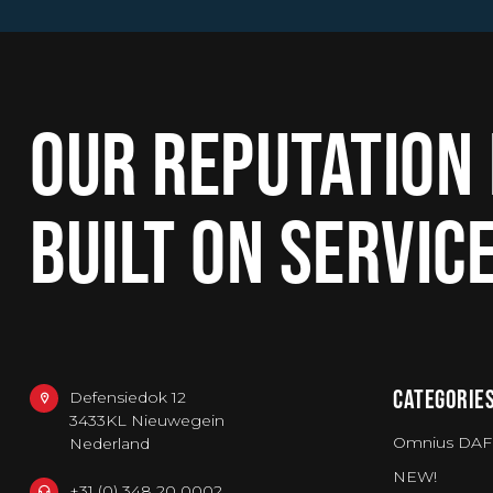
OUR REPUTATION 
BUILT ON SERVIC
CATEGORIE
Defensiedok 12
3433KL Nieuwegein
Omnius DAF
Nederland
NEW!
+31 (0) 348 20 0002