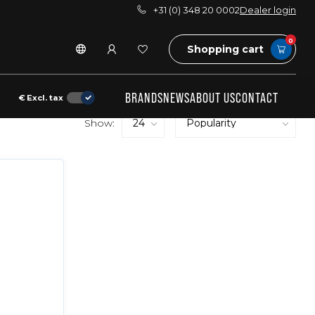
+31 (0) 348 20 0002
Dealer login
0
Shopping cart
BRANDS
NEWS
ABOUT US
CONTACT
€
Excl. tax
Show: