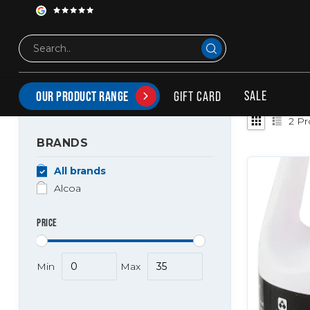
Tags
Alcoa Dura-bright wheelcleaner
PRODUCTS TAGGED WITH ALCOA DURA-BRIGHT W
SALE
GIFT CARD
OUR PRODUCT RANGE
2
Pr
BRANDS
All brands
Alcoa
PRICE
Min
Max