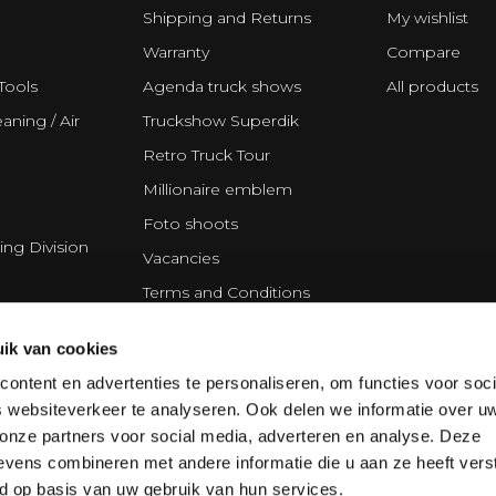
Shipping and Returns
My wishlist
Warranty
Compare
Tools
Agenda truck shows
All products
aning / Air
Truckshow Superdik
Retro Truck Tour
Millionaire emblem
Foto shoots
ing Division
Vacancies
Terms and Conditions
Disclaimer
ik van cookies
Privacy Statement
ontent en advertenties te personaliseren, om functies voor soci
Cookie policy
 websiteverkeer te analyseren. Ook delen we informatie over u
Partners
 onze partners voor social media, adverteren en analyse. Deze
vens combineren met andere informatie die u aan ze heeft vers
d op basis van uw gebruik van hun services.