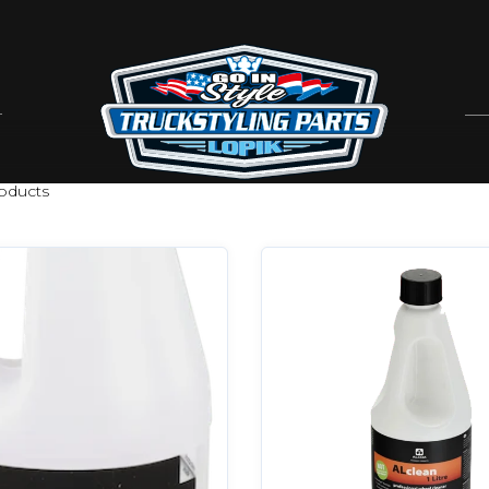
HEELCLEANER
oducts