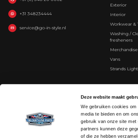
Exterior
+31 348234444
Interior
Workwear & 
service@go-in-style.nl
Washing / Cle
fresheners
Merchandise
Vans
Strands Light
Deze website maakt gebru
We gebruiken cookies om c
media te bieden en om ons
gebruik van onze site met
partners kunnen deze gege
of die ze hebben verzamel