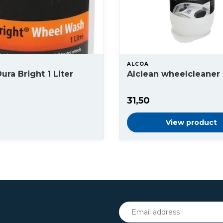
ALCOA
ura Bright 1 Liter
Alclean wheelcleaner 
31,50
View product