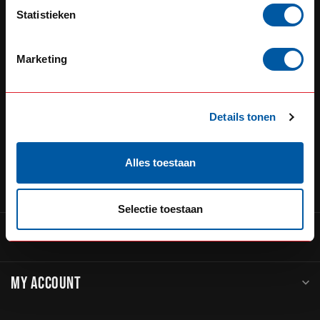
Defensiedok 12
Statistieken
3433KL Nieuwegein
Nederland
Marketing
+31 (0) 348 20 0002
+31 348234444
Details tonen
service@go-in-style.nl
Alles toestaan
CATEGORIES
Selectie toestaan
INFORMATION
MY ACCOUNT