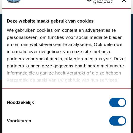
Deze website maakt gebruik van cookies
SUBSCRIBE TO OUR NEWSLETTER
We gebruiken cookies om content en advertenties te
Stay up to date with our latest offers
personaliseren, om functies voor social media te bieden
en om ons websiteverkeer te analyseren. Ook delen we
informatie over uw gebruik van onze site met onze
partners voor social media, adverteren en analyse. Deze
Schrijf je in
partners kunnen deze gegevens combineren met andere
informatie die u aan ze heeft verstrekt of die ze hebben
verzameld op basis van uw gebruik van hun services.
Toestemmingsselectie
Noodzakelijk
OUR REPUTATION IS BUILT ON
SERVICE
Voorkeuren