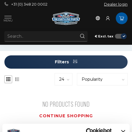
+31 (0) 348 20 0002
Dealer login
Tags
airflow bullbar
MENU
PRODUCTS TAGGED WITH AIRFLOW BULLBAR
€
Excl. tax
Filters
NO PRODUCTS FOUND
CONTINUE SHOPPING