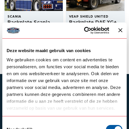
SCANIA
VEAP SHIELD UNITED
Backplate Scania
Backplate DAF XG+
NextGen R
2.400,00
2.400,00
In stock
Backorder
Deze website maakt gebruik van cookies
View product
View product
We gebruiken cookies om content en advertenties te
personaliseren, om functies voor social media te bieden
en om ons websiteverkeer te analyseren. Ook delen we
informatie over uw gebruik van onze site met onze
SUBSCRIBE TO OUR NEWSLETTER
partners voor social media, adverteren en analyse. Deze
partners kunnen deze gegevens combineren met andere
Stay up to date with our latest offers
informatie die u aan ze heeft verstrekt of die ze hebben
verzameld op basis van uw gebruik van hun services.
Toestemmingsselectie
Schrijf je in