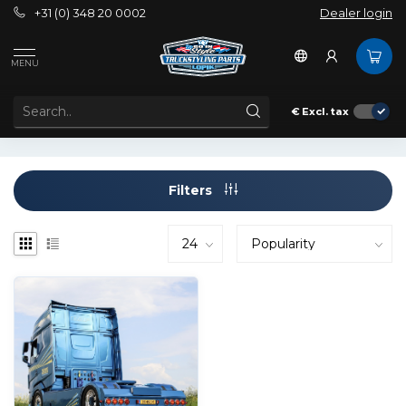
+31 (0) 348 20 0002
Dealer login
Tags
8 Ronde gaten
MENU
PRODUCTS TAGGED WITH 8 RONDE GATEN
€
Excl. tax
Filters