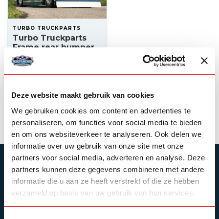
TURBO TRUCKPARTS
Turbo Truckparts
Frame rear bumper
with 8 round holes
LED (stainless steel)
725,00
In stock
Deze website maakt gebruik van cookies
We gebruiken cookies om content en advertenties te
View product
personaliseren, om functies voor social media te bieden
en om ons websiteverkeer te analyseren. Ook delen we
informatie over uw gebruik van onze site met onze
partners voor social media, adverteren en analyse. Deze
SUBSCRIBE TO OUR NEWSLETTER
partners kunnen deze gegevens combineren met andere
Stay up to date with our latest offers
informatie die u aan ze heeft verstrekt of die ze hebben
verzameld op basis van uw gebruik van hun services.