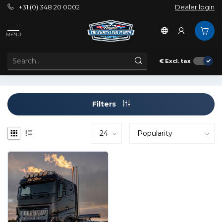
+31 (0) 348 20 0002
Dealer login
Tags
7" Night Ranger
MENU
PRODUCTS TAGGED WITH 7" NIGHT RANGER
€
Excl. tax
Filters