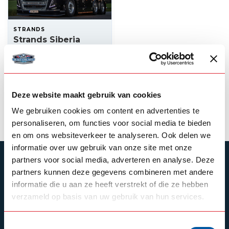
STRANDS
Strands Siberia
Night Ranger driving
light
250,95
In stock
Deze website maakt gebruik van cookies
View product
We gebruiken cookies om content en advertenties te
personaliseren, om functies voor social media te bieden
en om ons websiteverkeer te analyseren. Ook delen we
informatie over uw gebruik van onze site met onze
partners voor social media, adverteren en analyse. Deze
SUBSCRIBE TO OUR NEWSLETTER
partners kunnen deze gegevens combineren met andere
Stay up to date with our latest offers
informatie die u aan ze heeft verstrekt of die ze hebben
verzameld op basis van uw gebruik van hun services.
Toestemmingsselectie