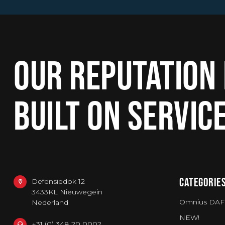
OUR REPUTATION 
BUILT ON SERVIC
CATEGORIE
Defensiedok 12
3433KL Nieuwegein
Omnius DAF
Nederland
NEW!
+31 (0) 348 20 0002