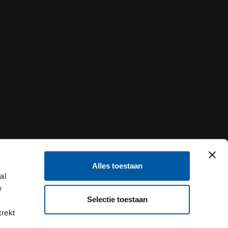
Alles toestaan
al
w
Selectie toestaan
trekt