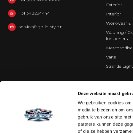
Exterior
+31 348234444
Interior
Workwear & 
service@go-in-style.nl
Washing / Cle
fresheners
Merchandise
Vans
Strands Light
Deze website maakt gebru
We gebruiken cookies om c
media te bieden en om ons
gebruik van onze site met
partners kunnen deze gege
of die ze hebben verzamel