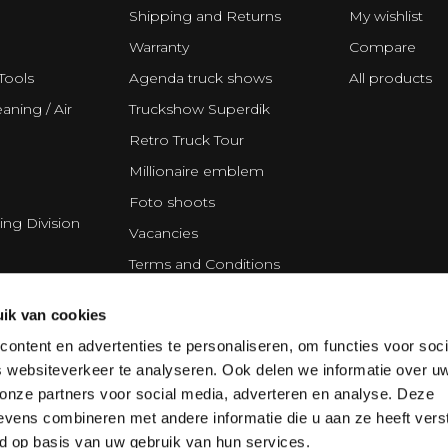
Shipping and Returns
My wishlist
Warranty
Compare
Tools
Agenda truck shows
All products
aning / Air
Truckshow Superdik
Retro Truck Tour
Millionaire emblem
Foto shoots
ing Division
Vacancies
Terms and Conditions
Disclaimer
ik van cookies
Privacy Statement
ontent en advertenties te personaliseren, om functies voor soci
Cookie policy
 websiteverkeer te analyseren. Ook delen we informatie over u
Partners
 onze partners voor social media, adverteren en analyse. Deze
vens combineren met andere informatie die u aan ze heeft vers
d op basis van uw gebruik van hun services.