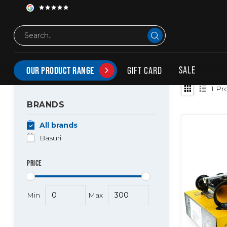
Tags
4.0 Babyshark
PRODUCTS TAGGED WITH 4.0 BABYSHARK
SALE
GIFT CARD
OUR PRODUCT RANGE
1
Pro
BRANDS
All brands
Basuri
PRICE
Min
Max