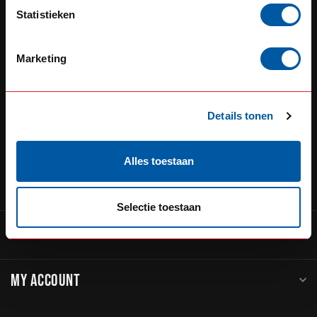
Defensiedok 12
Statistieken
3433KL Nieuwegein
Nederland
Marketing
+31 (0) 348 20 0002
+31 348234444
Details tonen
service@go-in-style.nl
Alles toestaan
CATEGORIES
Selectie toestaan
INFORMATION
MY ACCOUNT