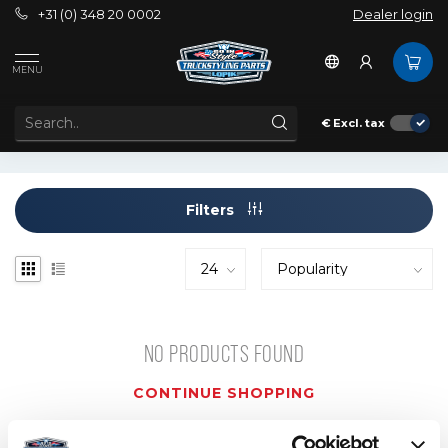
+31 (0) 348 20 0002
Dealer login
Tags
3-poke steeringwheel
MENU
PRODUCTS TAGGED WITH 3-POKE STEERINGWHEEL
€
Excl. tax
Filters
NO PRODUCTS FOUND
CONTINUE SHOPPING