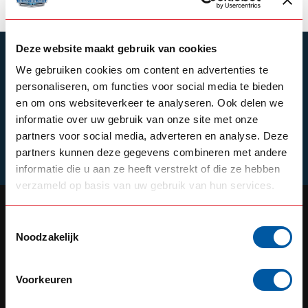
Deze website maakt gebruik van cookies
SUBSCRIBE TO OUR NEWSLETTER
We gebruiken cookies om content en advertenties te
Stay up to date with our latest offers
personaliseren, om functies voor social media te bieden
en om ons websiteverkeer te analyseren. Ook delen we
informatie over uw gebruik van onze site met onze
partners voor social media, adverteren en analyse. Deze
Schrijf je in
partners kunnen deze gegevens combineren met andere
informatie die u aan ze heeft verstrekt of die ze hebben
verzameld op basis van uw gebruik van hun services.
Toestemmingsselectie
Noodzakelijk
OUR REPUTATION IS BUILT ON
SERVICE
Voorkeuren