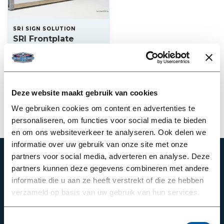
SRI SIGN SOLUTION
SRI Frontplate
160x40x15cm
Aerosign
170,00
In stock
Deze website maakt gebruik van cookies
View product
We gebruiken cookies om content en advertenties te
personaliseren, om functies voor social media te bieden
en om ons websiteverkeer te analyseren. Ook delen we
informatie over uw gebruik van onze site met onze
partners voor social media, adverteren en analyse. Deze
SUBSCRIBE TO OUR NEWSLETTER
partners kunnen deze gegevens combineren met andere
Stay up to date with our latest offers
informatie die u aan ze heeft verstrekt of die ze hebben
verzameld op basis van uw gebruik van hun services.
Toestemmingsselectie