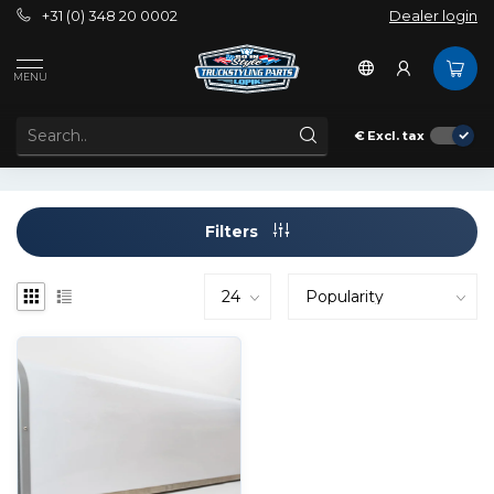
+31 (0) 348 20 0002
Dealer login
Tags
160X40 aerosign
MENU
PRODUCTS TAGGED WITH 160X40 AEROSIGN
€
Excl. tax
Filters