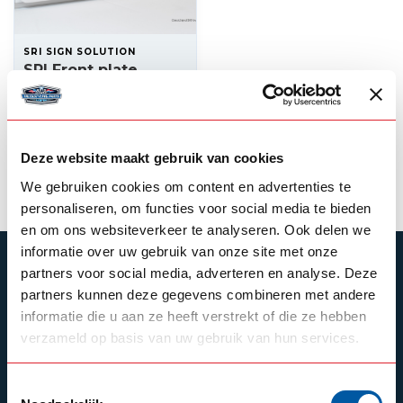
SRI SIGN SOLUTION
SRI Front plate
140x40x12cm Classic
180,00
In stock
Deze website maakt gebruik van cookies
View product
We gebruiken cookies om content en advertenties te
personaliseren, om functies voor social media te bieden
en om ons websiteverkeer te analyseren. Ook delen we
informatie over uw gebruik van onze site met onze
SUBSCRIBE TO OUR NEWSLETTER
partners voor social media, adverteren en analyse. Deze
partners kunnen deze gegevens combineren met andere
Stay up to date with our latest offers
informatie die u aan ze heeft verstrekt of die ze hebben
verzameld op basis van uw gebruik van hun services.
Toestemmingsselectie
Schrijf je in