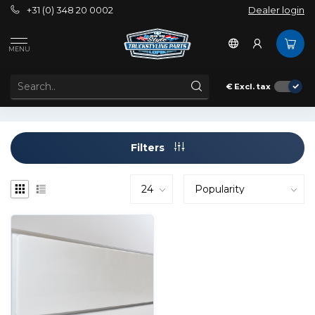
+31 (0) 348 20 0002
Dealer login
Tags
140x40 classic
MENU
PRODUCTS TAGGED WITH 140X40 CLASSIC
€
Excl. tax
Filters