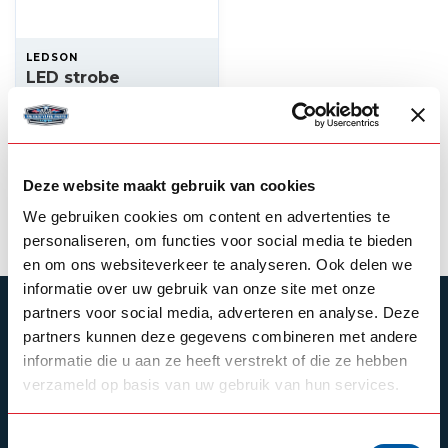
LEDSON
LED strobe
controller 12-24v,
max 18W
17,00
In stock
Deze website maakt gebruik van cookies
View product
We gebruiken cookies om content en advertenties te
personaliseren, om functies voor social media te bieden
en om ons websiteverkeer te analyseren. Ook delen we
informatie over uw gebruik van onze site met onze
partners voor social media, adverteren en analyse. Deze
SUBSCRIBE TO OUR NEWSLETTER
partners kunnen deze gegevens combineren met andere
Stay up to date with our latest offers
informatie die u aan ze heeft verstrekt of die ze hebben
verzameld op basis van uw gebruik van hun services.
Toestemmingsselectie