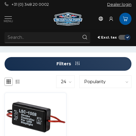
+31 (0) 348 20 0002
Dealer login
Tags
12-24V
MENU
PRODUCTS TAGGED WITH 12-24V
€
Excl. tax
Filters