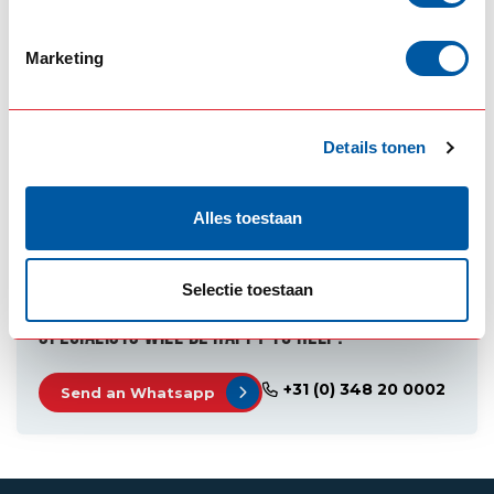
GIS Workwear
(4)
Gispakket
(11)
Marketing
Go-in-style.nl hoodie
(1)
Goinstyle Hoodie
(1)
hoodie
(6)
Image Workwear
(2)
Trucker hoodie
(1)
Details tonen
warme hoodie
(1)
Workwear
(2)
SPECIFICATIONS
Alles toestaan
Selectie toestaan
NEED HELP MAKING THE RIGHT CHOICE? OUR
SPECIALISTS WILL BE HAPPY TO HELP!
+31 (0) 348 20 0002
Send an Whatsapp