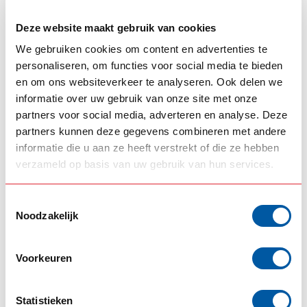
- Sizes are a bit small so don't buy too small
Deze website maakt gebruik van cookies
We gebruiken cookies om content en advertenties te
RELATED PRODUCTS
personaliseren, om functies voor social media te bieden
en om ons websiteverkeer te analyseren. Ook delen we
GRAND GENERAL
informatie over uw gebruik van onze site met onze
Melonlight with glass lens
€39,00
partners voor social media, adverteren en analyse. Deze
In stock
partners kunnen deze gegevens combineren met andere
informatie die u aan ze heeft verstrekt of die ze hebben
LUHMI
verzameld op basis van uw gebruik van hun services.
Amglos aluminum polish
€29,00
1kg
In stock
Toestemmingsselectie
Noodzakelijk
GIS
GIS Entrancerubber
€24,50
Out of stock
Voorkeuren
Statistieken
1% hoodie
(1)
Gewoon GIS
(1)
GIS Holland
(15)