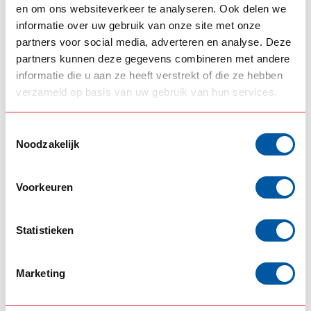
en om ons websiteverkeer te analyseren. Ook delen we
GIS
Stainless Driving light
informatie over uw gebruik van onze site met onze
€95,00
bracket for DAF XF, XG,
partners voor social media, adverteren en analyse. Deze
€89,00
XG+
partners kunnen deze gegevens combineren met andere
In stock
informatie die u aan ze heeft verstrekt of die ze hebben
verzameld op basis van uw gebruik van hun services.
VEAP SHIELD UNITED
Veap Splitter DAF
€599,00
XF/XG/XG+
Toestemmingsselectie
In stock
Noodzakelijk
coles costum
(1)
DAF
(35)
Daf Eindhoven
(3)
Voorkeuren
Daf onderspoiler
(1)
Daf Splitter
(2)
GIS
(28)
Statistieken
Goinstyle
(102)
Onderspoiler Daf
(12)
polyester onderspoiler
(1)
Marketing
SPECIFICATIONS