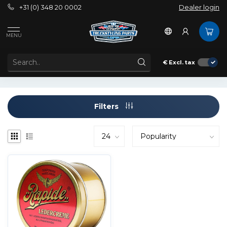
+31 (0) 348 20 0002
Dealer login
Brands
Rapide
MENU
RAPIDE
€
Excl. tax
Filters