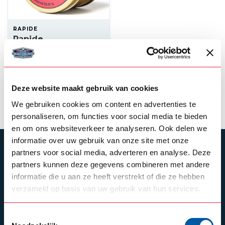
RAPIDE
Rapide
Leathergrease 150ml
6,00
In stock
Deze website maakt gebruik van cookies
View product
We gebruiken cookies om content en advertenties te
personaliseren, om functies voor social media te bieden
en om ons websiteverkeer te analyseren. Ook delen we
informatie over uw gebruik van onze site met onze
SUBSCRIBE TO OUR NEWSLETTER
partners voor social media, adverteren en analyse. Deze
partners kunnen deze gegevens combineren met andere
Stay up to date with our latest offers
informatie die u aan ze heeft verstrekt of die ze hebben
verzameld op basis van uw gebruik van hun services.
Toestemmingsselectie
Schrijf je in