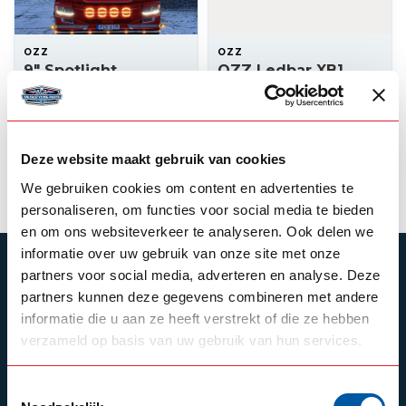
OZZ
OZZ
9" Spotlight
OZZ Ledbar XB1
P40″ Black
245,00
429,00
In stock
Backorder
Deze website maakt gebruik van cookies
View product
View product
We gebruiken cookies om content en advertenties te
personaliseren, om functies voor social media te bieden
en om ons websiteverkeer te analyseren. Ook delen we
informatie over uw gebruik van onze site met onze
SUBSCRIBE TO OUR NEWSLETTER
partners voor social media, adverteren en analyse. Deze
partners kunnen deze gegevens combineren met andere
Stay up to date with our latest offers
informatie die u aan ze heeft verstrekt of die ze hebben
verzameld op basis van uw gebruik van hun services.
Toestemmingsselectie
Schrijf je in