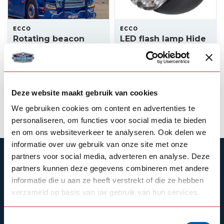
ECCO
ECCO
Rotating beacon
LED flash lamp Hide
lightbar Amber
Away orange or
white
795,00
105,00
In stock
In stock
Deze website maakt gebruik van cookies
View product
View product
We gebruiken cookies om content en advertenties te
personaliseren, om functies voor social media te bieden
en om ons websiteverkeer te analyseren. Ook delen we
informatie over uw gebruik van onze site met onze
partners voor social media, adverteren en analyse. Deze
SUBSCRIBE TO OUR NEWSLETTER
partners kunnen deze gegevens combineren met andere
Stay up to date with our latest offers
informatie die u aan ze heeft verstrekt of die ze hebben
verzameld op basis van uw gebruik van hun services.
Toestemmingsselectie