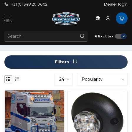
+31 (0) 348 20 0002
Dealer login
Brands
Ecco
MENU
ECCO
€
Excl. tax
Filters