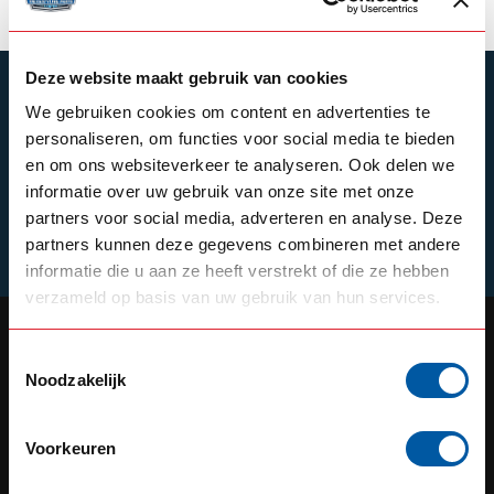
Deze website maakt gebruik van cookies
SUBSCRIBE TO OUR NEWSLETTER
We gebruiken cookies om content en advertenties te
Stay up to date with our latest offers
personaliseren, om functies voor social media te bieden
en om ons websiteverkeer te analyseren. Ook delen we
informatie over uw gebruik van onze site met onze
partners voor social media, adverteren en analyse. Deze
Schrijf je in
partners kunnen deze gegevens combineren met andere
informatie die u aan ze heeft verstrekt of die ze hebben
verzameld op basis van uw gebruik van hun services.
Toestemmingsselectie
Noodzakelijk
OUR REPUTATION IS BUILT ON
SERVICE
Voorkeuren