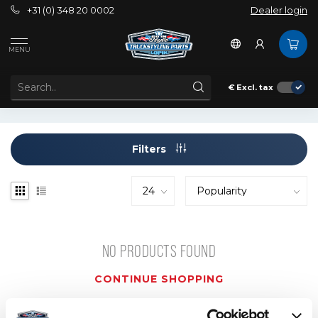
+31 (0) 348 20 0002
Dealer login
Tags
CF EURO6
MENU
PRODUCTS TAGGED WITH CF EURO6
€
Excl. tax
Filters
NO PRODUCTS FOUND
CONTINUE SHOPPING