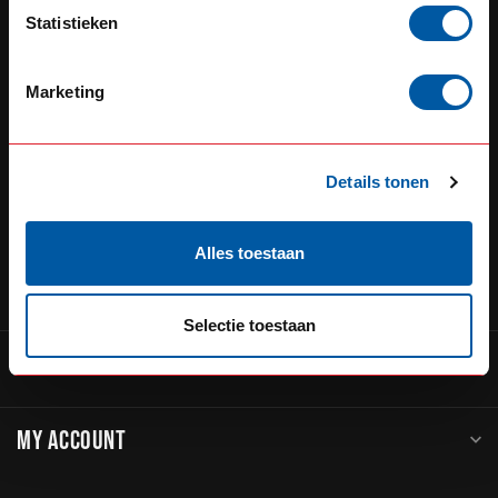
Defensiedok 12
Statistieken
3433KL Nieuwegein
Nederland
Marketing
+31 (0) 348 20 0002
+31 348234444
Details tonen
service@go-in-style.nl
Alles toestaan
CATEGORIES
Selectie toestaan
INFORMATION
MY ACCOUNT