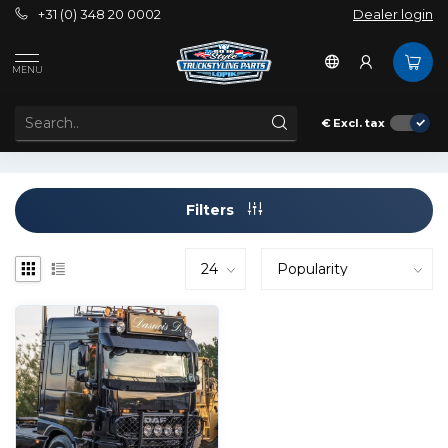
+31 (0) 348 20 0002
Dealer login
Tags
cabinetrap xf
MENU
PRODUCTS TAGGED WITH CABINETRAP XF
€
Excl. tax
Filters