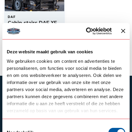
DAF
Cabin stairs DAF XF
SC (Steel)
345,00
Backorder
Deze website maakt gebruik van cookies
View product
We gebruiken cookies om content en advertenties te
personaliseren, om functies voor social media te bieden
en om ons websiteverkeer te analyseren. Ook delen we
informatie over uw gebruik van onze site met onze
SUBSCRIBE TO OUR NEWSLETTER
partners voor social media, adverteren en analyse. Deze
partners kunnen deze gegevens combineren met andere
Stay up to date with our latest offers
informatie die u aan ze heeft verstrekt of die ze hebben
verzameld op basis van uw gebruik van hun services.
Toestemmingsselectie
Schrijf je in