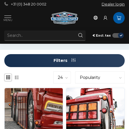
+31 (0) 348 20 0002
Dealer login
Tags
Breedtelamp 24 volt
MENU
PRODUCTS TAGGED WITH BREEDTELAMP 24 VOLT
€
Excl. tax
Filters