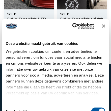
GYLLE
GYLLE
Gylle Swedish LED
Gylle Swedish width
width light
lamp BOL
37,50
10,50
In stock
In stock
Deze website maakt gebruik van cookies
View product
View product
We gebruiken cookies om content en advertenties te
personaliseren, om functies voor social media te bieden
en om ons websiteverkeer te analyseren. Ook delen we
informatie over uw gebruik van onze site met onze
SUBSCRIBE TO OUR NEWSLETTER
partners voor social media, adverteren en analyse. Deze
partners kunnen deze gegevens combineren met andere
Stay up to date with our latest offers
informatie die u aan ze heeft verstrekt of die ze hebben
verzameld op basis van uw gebruik van hun services.
Toestemmingsselectie
Schrijf je in