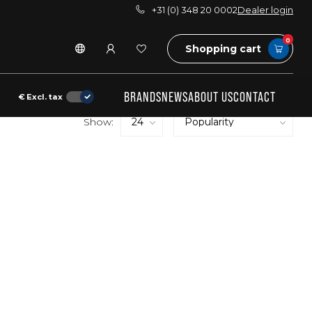
+31 (0) 348 20 0002
Dealer login
0
Shopping cart
BRANDS
NEWS
ABOUT US
CONTACT
€
Excl. tax
Show: