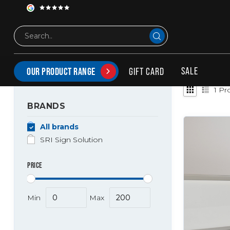
Tags
130x20 frontplate
PRODUCTS TAGGED WITH 130X20 FRONTPLATE
SALE
GIFT CARD
OUR PRODUCT RANGE
1
Pro
BRANDS
All brands
SRI Sign Solution
PRICE
Min
Max