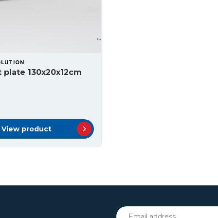
OLUTION
t plate 130x20x12cm
View product