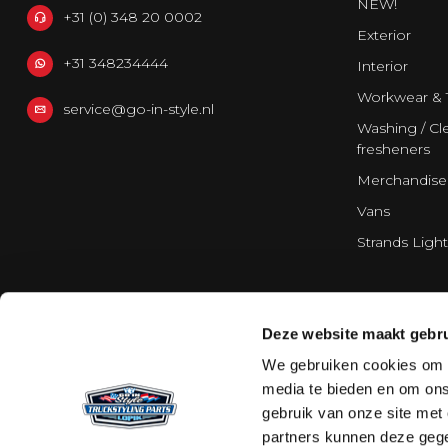
NEW!
+31 (0) 348 20 0002
Exterior
+31 348234444
Interior
Workwear & 
service@go-in-style.nl
Washing / Cle
fresheners
Merchandise
Vans
Strands Light
Deze website maakt gebru
We gebruiken cookies om c
media te bieden en om ons
gebruik van onze site met
partners kunnen deze gege