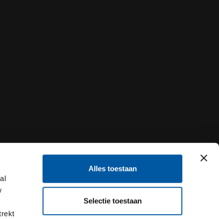
Alles toestaan
al
w
Selectie toestaan
trekt