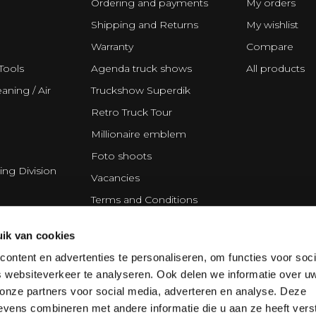
Ordering and payments
My orders
Shipping and Returns
My wishlist
Warranty
Compare
Tools
Agenda truck shows
All products
aning / Air
Truckshow Superdik
Retro Truck Tour
Millionaire emblem
Foto shoots
ing Division
Vacancies
Terms and Conditions
Disclaimer
ik van cookies
Privacy Statement
ontent en advertenties te personaliseren, om functies voor soci
Cookie policy
 websiteverkeer te analyseren. Ook delen we informatie over u
Partners
 onze partners voor social media, adverteren en analyse. Deze
vens combineren met andere informatie die u aan ze heeft vers