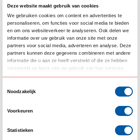
Deze website maakt gebruik van cookies
RELATED PRODUCTS
We gebruiken cookies om content en advertenties te
personaliseren, om functies voor social media te bieden
COLES CUSTOM
Coles Custom
en om ons websiteverkeer te analyseren. Ook delen we
Windscreenguard
€545,00
Scania NextGen
informatie over uw gebruik van onze site met onze
Out of stock
partners voor social media, adverteren en analyse. Deze
partners kunnen deze gegevens combineren met andere
informatie die u aan ze heeft verstrekt of die ze hebben
CP TUNING
CP Tuning bumper
verzameld op basis van uw gebruik van hun services.
spoiler for Scania NG
€495,00
medium bumper
In stock
Toestemmingsselectie
Noodzakelijk
Bumperspoiler
(9)
Coles Custom
(11)
Voorkeuren
Coles medium bumper
(5)
Glasfiber bumperspoiler
(5)
Low bumper
(5)
Medium bumper spoiler
(5)
Statistieken
Onderspoiler
(30)
Onderspoiler Scania
(26)